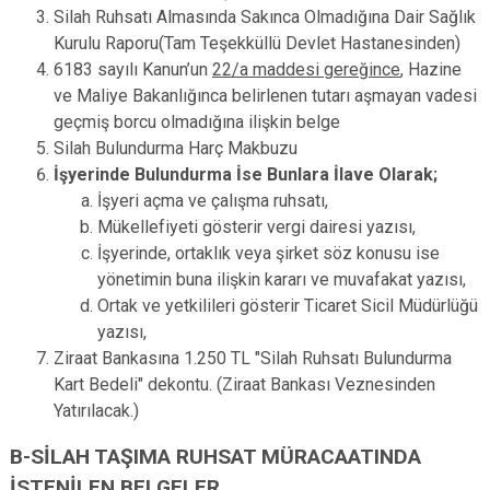
Silah Ruhsatı Almasında Sakınca Olmadığına Dair Sağlık
Kurulu Raporu(Tam Teşekküllü Devlet Hastanesinden)
6183 sayılı Kanun’un
22/a maddesi gereğince
, Hazine
ve Maliye Bakanlığınca belirlenen tutarı aşmayan vadesi
geçmiş borcu olmadığına ilişkin belge
Silah Bulundurma Harç Makbuzu
İşyerinde Bulundurma İse Bunlara İlave Olarak;
İşyeri açma ve çalışma ruhsatı,
Mükellefiyeti gösterir vergi dairesi yazısı,
İşyerinde, ortaklık veya şirket söz konusu ise
yönetimin buna ilişkin kararı ve muvafakat yazısı,
Ortak ve yetkilileri gösterir Ticaret Sicil Müdürlüğü
yazısı,
Ziraat Bankasına 1.250 TL "Silah Ruhsatı Bulundurma
Kart Bedeli" dekontu.
(Ziraat Bankası Veznesinden
Yatırılacak.
)
B-SİLAH TAŞIMA RUHSAT MÜRACAATINDA
İSTENİLEN BELGELER