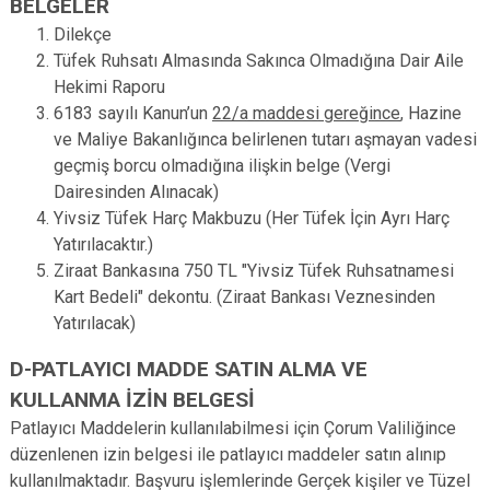
BELGELER
Dilekçe
Tüfek Ruhsatı Almasında Sakınca Olmadığına Dair Aile
Hekimi Raporu
6183 sayılı Kanun’un
22/a maddesi gereğince
, Hazine
ve Maliye Bakanlığınca belirlenen tutarı aşmayan vadesi
geçmiş borcu olmadığına ilişkin belge (Vergi
Dairesinden Alınacak)
Yivsiz Tüfek Harç Makbuzu (Her Tüfek İçin Ayrı Harç
Yatırılacaktır.)
Ziraat Bankasına 750 TL "Yivsiz Tüfek Ruhsatnamesi
Kart Bedeli" dekontu. (Ziraat Bankası Veznesinden
Yatırılacak)
D-PATLAYICI MADDE SATIN ALMA VE
KULLANMA İZİN BELGESİ
Patlayıcı Maddelerin kullanılabilmesi için Çorum Valiliğince
düzenlenen izin belgesi ile patlayıcı maddeler satın alınıp
kullanılmaktadır. Başvuru işlemlerinde Gerçek kişiler ve Tüzel