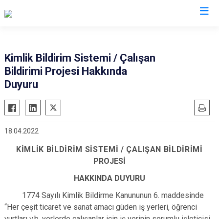
İl Emniyet Müdürlükleri
Kimlik Bildirim Sistemi / Çalışan
Bildirimi Projesi Hakkında
Duyuru
18.04.2022
KİMLİK BİLDİRİM SİSTEMİ / ÇALIŞAN BİLDİRİMİ
PROJESİ
HAKKINDA DUYURU
1774 Sayılı Kimlik Bildirme Kanununun 6. maddesinde
“Her çeşit ticaret ve sanat amacı güden iş yerleri, öğrenci
yurtları v.b. yerlerde çalışanlar için iş yerinin sorumlu işleticisi