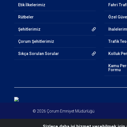
Etik İlkelerimiz
​Fahri Tra
Rütbeler
Özel Güven
Şehitlerimiz
İhaleleri
Çorum Şehitlerimiz
Trafik Tes
Sıkça Sorulan Sorular
Kolluk Pe
Kamu Pers
Formu
© 2026 Çorum Emniyet Müdürlüğü
Sizlere daha iyi hizmet verebilmek için