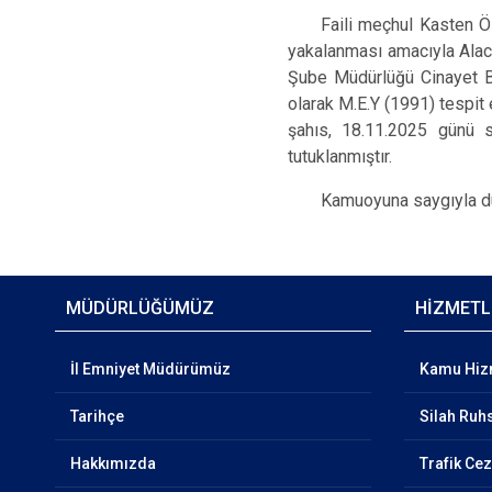
Faili meçhul Kasten Öl
yakalanması amacıyla Alac
Şube Müdürlüğü Cinayet Bür
olarak M.E.Y (1991) tespit
şahıs, 18.11.2025 günü 
tutuklanmıştır.
Kamuoyuna saygıyla du
MÜDÜRLÜĞÜMÜZ
HİZMETL
İl Emniyet Müdürümüz
Kamu Hizm
Tarihçe
Silah Ruhs
Hakkımızda
Trafik Ce