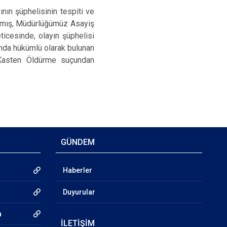
nın şüphelisinin tespiti ve
ınmış, Müdürlüğümüz Asayiş
ticesinde, olayın şüphelisi
unda hükümlü olarak bulunan
 Kasten Öldürme suçundan
GÜNDEM
Haberler
Duyurular
a
İLETİŞİM