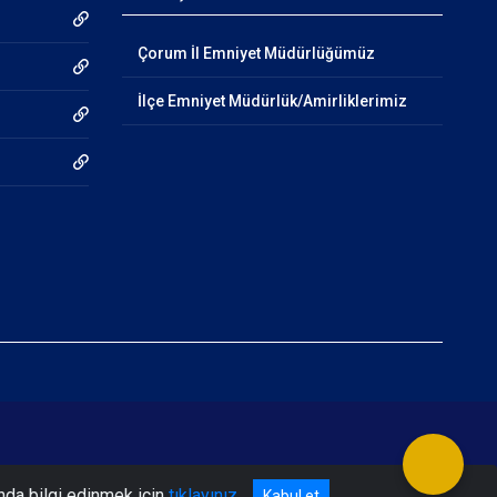
Çorum İl Emniyet Müdürlüğümüz
İlçe Emniyet Müdürlük/Amirliklerimiz
nda bilgi edinmek için
tıklayınız
Kabul et