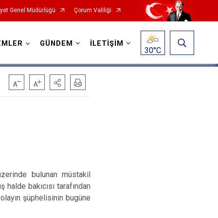
yet Genel Müdürlüğü
Çorum Valiliği
EMLER
GÜNDEM
İLETİŞİM
30
°C
üzerinde bulunan müstakil
ş halde bakıcısı tarafından
 olayın şüphelisinin bugüne