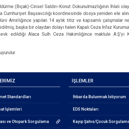
dürme (Bıçak)-Cinsel Saldırı-Konut Dokunulmazlığının İhlali olayı
a Cumhuriyet Başsavcılığı koordinesinde dosya yeniden ele al
o Amirliğince yapılan 14 aylık titiz ve kapsamlı çalışmalar ne
 edilmiş, başka bir olaydan dolayı halen Kapalı Ceza İnfaz Kurum
sevk edildiği Alaca Sulh Ceza Hakimliğince maktule A.Ş’yi
yurulur.
ERİMİZ
İŞLEMLER
et Standardları
İhbarda Bulunmak İstiyorum
at İşlemleri
EDS Noktaları
zası ve Otopark Sorgulama
Kayıp Şahıs/Çocuk Sorgulam