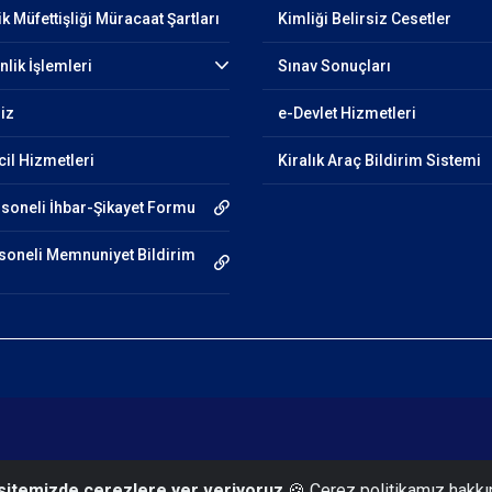
fik Müfettişliği Müracaat Şartları
Kimliği Belirsiz Cesetler
lik İşlemleri
Sınav Sonuçları
miz
e-Devlet Hizmetleri
cil Hizmetleri
Kiralık Araç Bildirim Sistemi
rsoneli İhbar-Şikayet Formu
oneli Memnuniyet Bildirim
 sitemizde çerezlere yer veriyoruz
🍪 Çerez politikamız hakkı