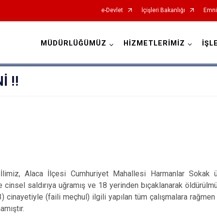
e-Devlet
İçişleri Bakanlığı
Emni
MÜDÜRLÜĞÜMÜZ
HİZMETLERİMİZ
İŞL
İl Emniyet Müdürlükleri
 ‼️
 İlimiz, Alaca İlçesi Cumhuriyet Mahallesi Harmanlar Sokak 
 cinsel saldırıya uğramış ve 18 yerinden bıçaklanarak öldürülmü
) cinayetiyle (faili meçhul) ilgili yapılan tüm çalışmalara rağmen
mıştır.